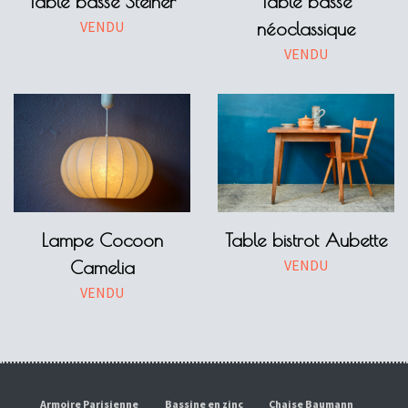
Table basse Steiner
Table basse
VENDU
néoclassique
VENDU
Lampe Cocoon
Table bistrot Aubette
VENDU
Camelia
VENDU
Armoire Parisienne
Bassine en zinc
Chaise Baumann