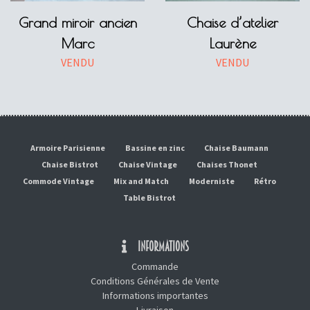
Grand miroir ancien
Chaise d’atelier
Marc
Laurène
VENDU
VENDU
Armoire Parisienne
Bassine en zinc
Chaise Baumann
Chaise Bistrot
Chaise Vintage
Chaises Thonet
Commode Vintage
Mix and Match
Moderniste
Rétro
Table Bistrot
INFORMATIONS
Commande
Conditions Générales de Vente
Informations importantes
Livraison