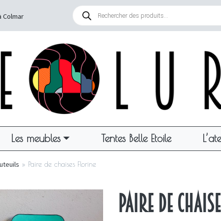
Recherche
de
à Colmar
produits
Les meubles
Tentes Belle Etoile
L’ate
uteuils
»
Paire de chaises Florine
Paire de chaise