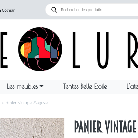
Recherche
de
à Colmar
produits
Les meubles
Tentes Belle Etoile
L’ate
»
Panier vintage Auguste
Panier vintage