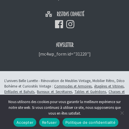
RESTONS CONNECTÉ
NEWSLETTER
[mc4wp_form id="31220"]
L'univers Belle Lurette - Rénovation de Meubles Vintage, Mobilier Rétro, Déco
Bohème et Curiosités Vintage :
Commodes et Armoires
,
étagères et Vitrines
,
Enfilades et Bahuts
,
Bureaux et Secrétaires
,
Tables et Guéridons
,
Chaises et
Fauteuils
,
Petits Meubles
,
Meubles Enfants
,
Tiroirs
,
Luminaires
Nous utilisons des cookies pour vous garantir la meilleure expérience sur
© 2013 - 2026 L'atelier Belle Lurette - Rénovation de meubles vintage, en
notre site web. Si vous continuez à utiliser ce site, nous supposerons que
Alsace à Colmar -
Révoquer le consentement
vous en êtes satisfait.
Création :
Symbioseo
Accepter
Refuser
Politique de confidentialité