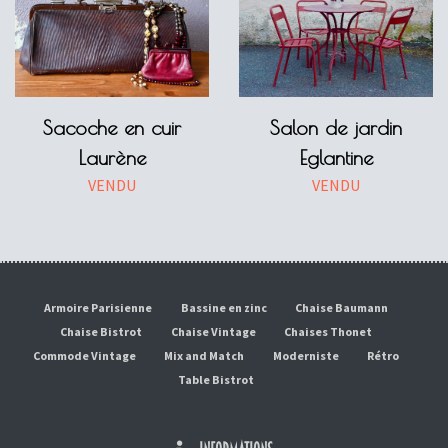
Sacoche en cuir
Salon de jardin
Laurène
Eglantine
VENDU
VENDU
Armoire Parisienne
Bassine en zinc
Chaise Baumann
Chaise Bistrot
Chaise Vintage
Chaises Thonet
Commode Vintage
Mix and Match
Moderniste
Rétro
Table Bistrot