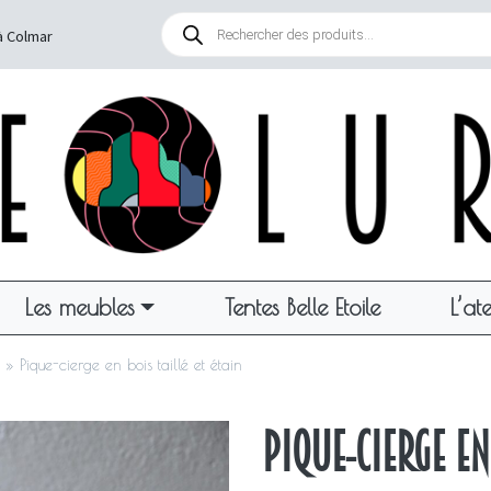
Recherche
de
à Colmar
produits
Les meubles
Tentes Belle Etoile
L’ate
»
Pique-cierge en bois taillé et étain
Pique-cierge en