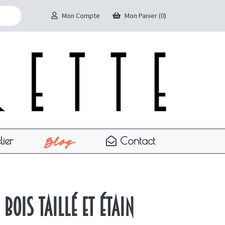
Mon Compte
Mon Panier (0)
Blog
lier
Contact
 bois taillé et étain