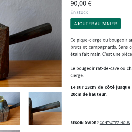
90,00
€
En stock
AJOUTER AU PANIER
Ce pique-cierge ou bougeoir a
bruts et campagnards. Sans con
étain fait main. C’est une piè
Le bougeoir rat-de-cave ou cha
cierge.
14 sur 13cm de côté jusque 
20cm de hauteur.
BESOIN D'AIDE ?
CONTACTEZ-NOUS