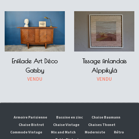
Enfilade Art Déco
Tissage finlandais
Gatsby
Alppikylä
VENDU
VENDU
Armoire Parisienne
Bassine en zinc
Chaise Baumann
Chaise Bistrot
Chaise Vintage
Chaises Thonet
Commode Vintage
Mix and Match
Moderniste
Rétro