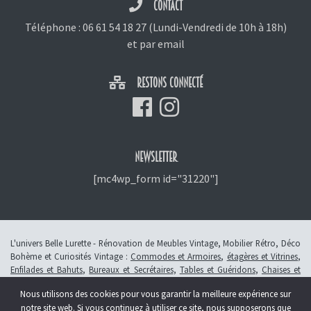
CONTACT
Téléphone :
06 61 54 18 27
(Lundi-Vendredi de 10h à 18h)
et
par email
RESTONS CONNECTÉ
NEWSLETTER
[mc4wp_form id="31220"]
L'univers Belle Lurette - Rénovation de Meubles Vintage, Mobilier Rétro, Déco
Bohème et Curiosités Vintage :
Commodes et Armoires
,
étagères et Vitrines
,
Enfilades et Bahuts
,
Bureaux et Secrétaires
,
Tables et Guéridons
,
Chaises et
Fauteuils
,
Petits Meubles
,
Meubles Enfants
,
Tiroirs
,
Luminaires
Nous utilisons des cookies pour vous garantir la meilleure expérience sur
© 2013 - 2026 L'atelier Belle Lurette - Rénovation de meubles vintage, en
notre site web. Si vous continuez à utiliser ce site, nous supposerons que