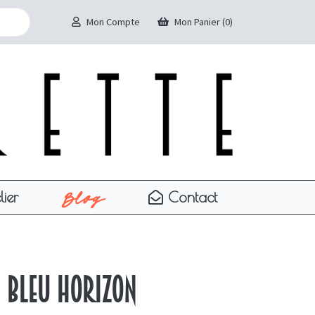
Mon Compte
Mon Panier (0)
Blog
lier
Contact
 bleu horizon