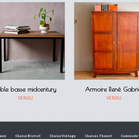
able basse midcentury
Armoire René Gabri
VENDU
VENDU
mann
Chaise Bistrot
Chaise Vintage
Chaises Thonet
Commode 