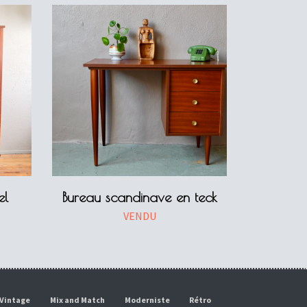
el
Bureau scandinave en teck
VENDU
Vintage
Mix and Match
Moderniste
Rétro