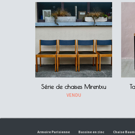
Série de chaises Mirentxu
T
VENDU
Armoire Parisienne
Bassine en zinc
Chaise Bau