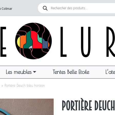
Recherche
de
à Colmar
produits
Les meubles
Tentes Belle Etoile
L’ate
»
Portière Deuch bleu horizon
Portière Deuch