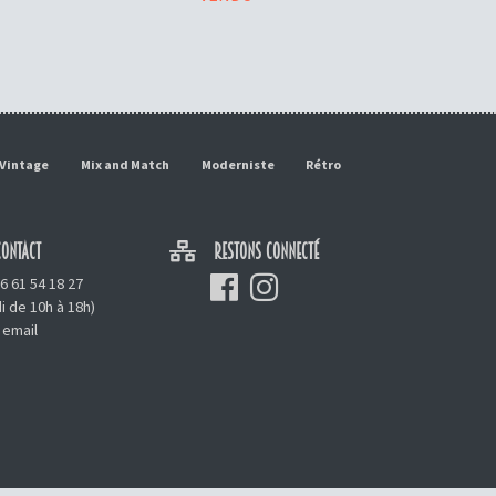
Vintage
Mix and Match
Moderniste
Rétro
ONTACT
RESTONS CONNECTÉ
6 61 54 18 27
i de 10h à 18h)
 email