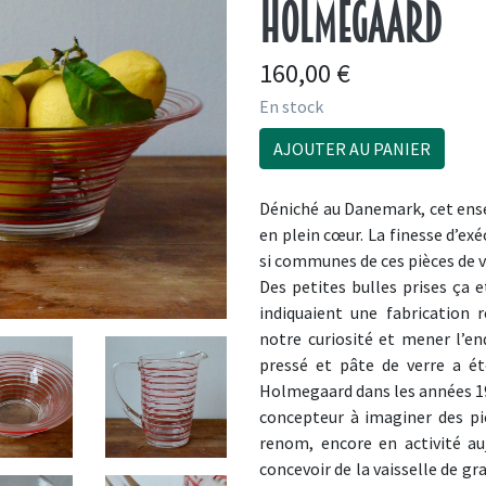
Holmegaard
160,00
€
En stock
AJOUTER AU PANIER
Déniché au Danemark, cet ense
en plein cœur. La finesse d’exé
si communes de ces pièces de v
Des petites bulles prises ça e
indiquaient une fabrication r
notre curiosité et mener l’enq
pressé et pâte de verre a ét
Holmegaard dans les années 193
concepteur à imaginer des piè
renom, encore en activité auj
concevoir de la vaisselle de g