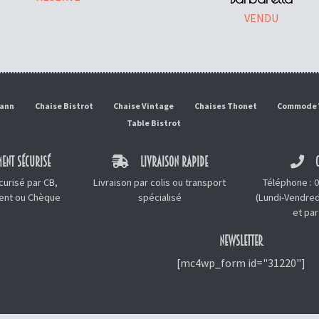
VENDU
mann
Chaise Bistrot
Chaise Vintage
Chaises Thonet
Commode 
Table Bistrot
ENT SÉCURISÉ
LIVRAISON RAPIDE
C
urisé par CB,
Livraison par colis ou transport
Téléphone :
0
ment ou Chèque
spécialisé
(Lundi-Vendred
et
par
NEWSLETTER
[mc4wp_form id="31220"]