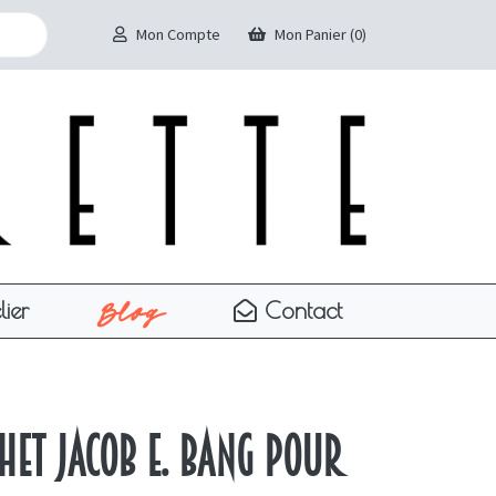
Mon Compte
Mon Panier (0)
Blog
lier
Contact
chet Jacob E. Bang pour