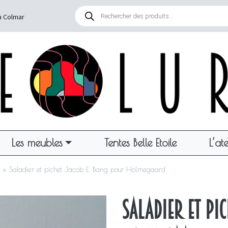
Recherche
de
à Colmar
produits
Les meubles
Tentes Belle Etoile
L’ate
»
Saladier et pichet Jacob E. Bang pour Holmegaard
Saladier et pi