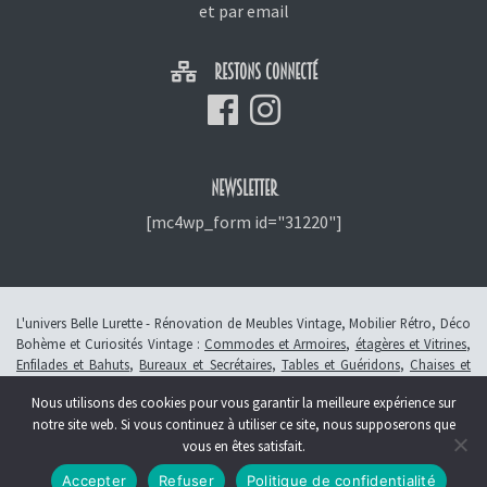
et
par email
RESTONS CONNECTÉ
NEWSLETTER
[mc4wp_form id="31220"]
L'univers Belle Lurette - Rénovation de Meubles Vintage, Mobilier Rétro, Déco
Bohème et Curiosités Vintage :
Commodes et Armoires
,
étagères et Vitrines
,
Enfilades et Bahuts
,
Bureaux et Secrétaires
,
Tables et Guéridons
,
Chaises et
Fauteuils
,
Petits Meubles
,
Meubles Enfants
,
Tiroirs
,
Luminaires
Nous utilisons des cookies pour vous garantir la meilleure expérience sur
© 2013 - 2026 L'atelier Belle Lurette - Rénovation de meubles vintage, en
notre site web. Si vous continuez à utiliser ce site, nous supposerons que
Alsace à Colmar -
Révoquer le consentement
vous en êtes satisfait.
Création :
Symbioseo
Accepter
Refuser
Politique de confidentialité