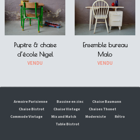
Pupitre & chaise
Ensemble bureau
d’école Nigel
Malo
VENDU
VENDU
Armoire Parisienne
Bassine en zinc
Chaise Baumann
Chaise Bistrot
Chaise Vintage
Chaises Thonet
Commode Vintage
Mix and Match
Moderniste
Rétro
Table Bistrot