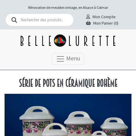
Rénovation de meubles vintage, en Alsace à Colmar
Recherche
Mon Compte
de
Mon Panier (0)
produits
Menu
Série de pots en céramique bohème