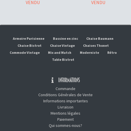
VENDU
VENDU
Armoire Parisienne
Bassine en zinc
Chaise Baumann
Chaise Bistrot
Chaise Vintage
Chaises Thonet
Commode Vintage
Mix and Match
Moderniste
Rétro
Table Bistrot
INFORMATIONS
Commande
Conditions Générales de Vente
Informations importantes
Livraison
Mentions légales
Paiement
Qui sommes-nous?