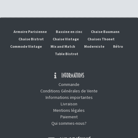
Armoire Parisienne
Bassine en zinc
Chaise Baumann
Chaise Bistrot
Chaise Vintage
Chaises Thonet
Commode Vintage
Mix and Match
Moderniste
Rétro
Table Bistrot
INFORMATIONS
Commande
Conditions Générales de Vente
Informations importantes
Livraison
Mentions légales
Paiement
Qui sommes-nous?