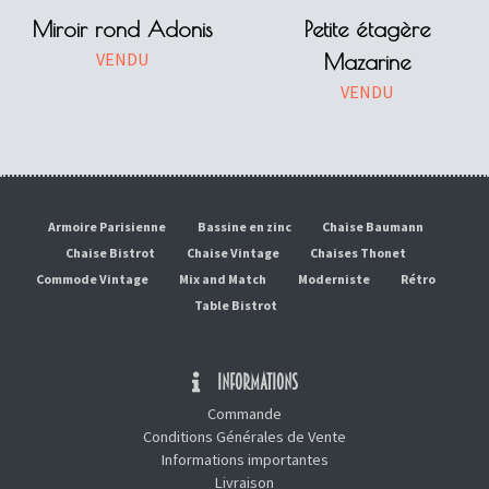
Miroir rond Adonis
Petite étagère
VENDU
Mazarine
VENDU
Armoire Parisienne
Bassine en zinc
Chaise Baumann
Chaise Bistrot
Chaise Vintage
Chaises Thonet
Commode Vintage
Mix and Match
Moderniste
Rétro
Table Bistrot
INFORMATIONS
Commande
Conditions Générales de Vente
Informations importantes
Livraison