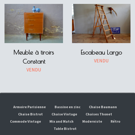
Meuble à tiroirs
Escabeau Largo
VENDU
Constant
VENDU
Armoire Parisienne
Bassine en zinc
Chaise Baumann
Chaise Bistrot
Chaise Vintage
Chaises Thonet
Commode Vintage
Mix and Match
Moderniste
Rétro
Table Bistrot