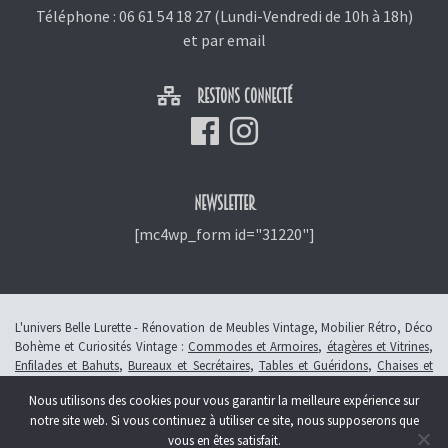
Téléphone :
06 61 54 18 27
(Lundi-Vendredi de 10h à 18h)
et
par email
RESTONS CONNECTÉ
NEWSLETTER
[mc4wp_form id="31220"]
L'univers Belle Lurette - Rénovation de Meubles Vintage, Mobilier Rétro, Déco
Bohème et Curiosités Vintage :
Commodes et Armoires
,
étagères et Vitrines
,
Enfilades et Bahuts
,
Bureaux et Secrétaires
,
Tables et Guéridons
,
Chaises et
Fauteuils
,
Petits Meubles
,
Meubles Enfants
,
Tiroirs
,
Luminaires
Nous utilisons des cookies pour vous garantir la meilleure expérience sur
© 2013 - 2026 L'atelier Belle Lurette - Rénovation de meubles vintage, en
notre site web. Si vous continuez à utiliser ce site, nous supposerons que
Alsace à Colmar -
Révoquer le consentement
vous en êtes satisfait.