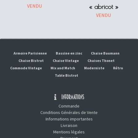
VENDU
« abricot »
VENDU
Armoire Parisienne
Bassine en zinc
Chaise Baumann
Chaise Bistrot
Chaise Vintage
Chaises Thonet
Commode Vintage
Mix and Match
Moderniste
Rétro
Table Bistrot
INFORMATIONS
Commande
Conditions Générales de Vente
Informations importantes
Livraison
Mentions légales