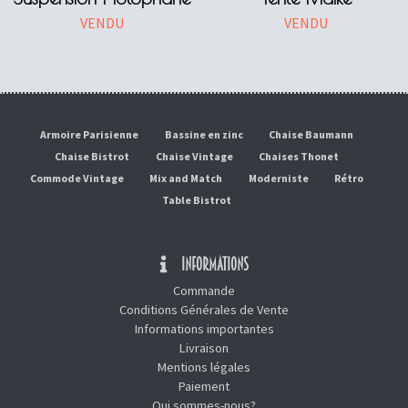
VENDU
VENDU
Armoire Parisienne
Bassine en zinc
Chaise Baumann
Chaise Bistrot
Chaise Vintage
Chaises Thonet
Commode Vintage
Mix and Match
Moderniste
Rétro
Table Bistrot
INFORMATIONS
Commande
Conditions Générales de Vente
Informations importantes
Livraison
Mentions légales
Paiement
Qui sommes-nous?