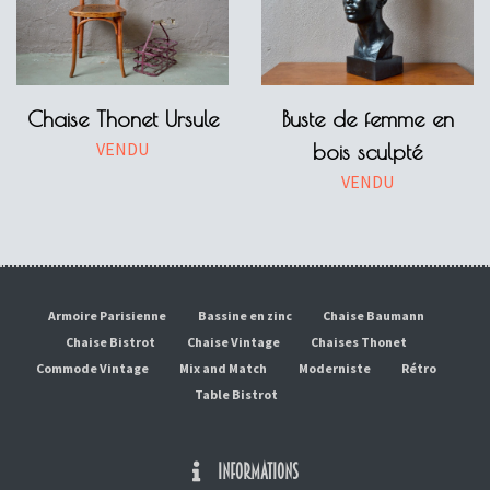
Chaise Thonet Ursule
Buste de femme en
VENDU
bois sculpté
VENDU
Armoire Parisienne
Bassine en zinc
Chaise Baumann
Chaise Bistrot
Chaise Vintage
Chaises Thonet
Commode Vintage
Mix and Match
Moderniste
Rétro
Table Bistrot
INFORMATIONS