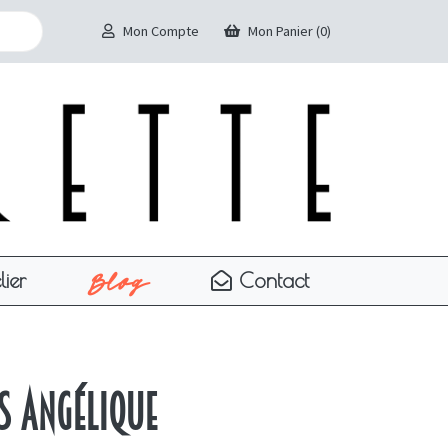
Mon Compte
Mon Panier (0)
Blog
lier
Contact
es Angélique