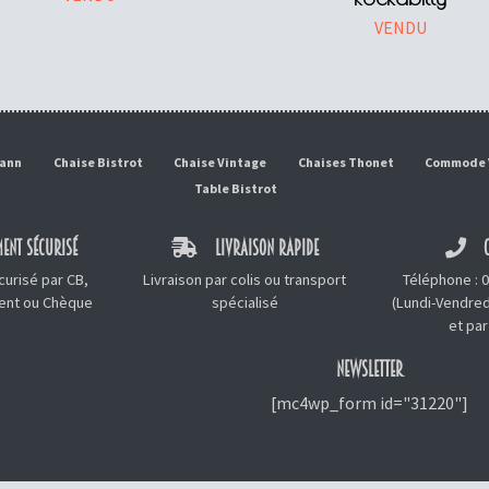
VENDU
mann
Chaise Bistrot
Chaise Vintage
Chaises Thonet
Commode 
Table Bistrot
ENT SÉCURISÉ
LIVRAISON RAPIDE
C
urisé par CB,
Livraison par colis ou transport
Téléphone :
0
ment ou Chèque
spécialisé
(Lundi-Vendred
et
par
NEWSLETTER
[mc4wp_form id="31220"]