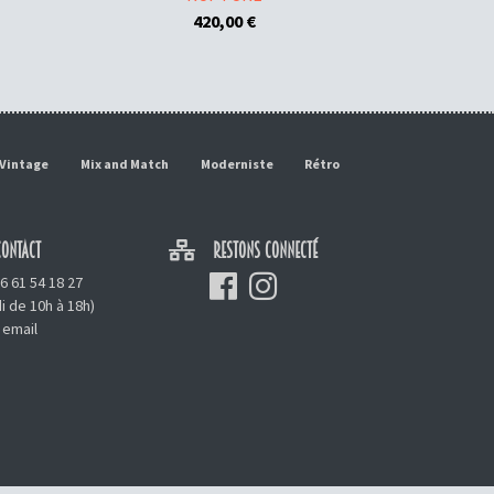
420,00
€
Vintage
Mix and Match
Moderniste
Rétro
ONTACT
RESTONS CONNECTÉ
6 61 54 18 27
i de 10h à 18h)
 email