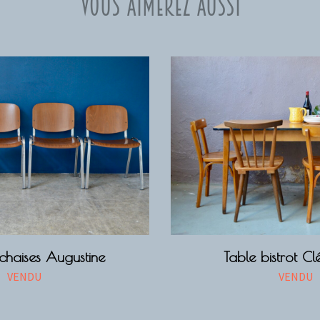
Vous aimerez aussi
chaises Augustine
Table bistrot Cl
VENDU
VENDU