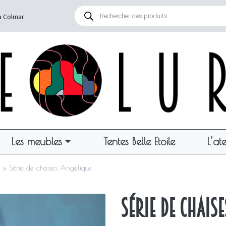
Recherche
de
à Colmar
produits
Les meubles
Tentes Belle Etoile
L’ate
»
Série de chaises Angélique
Série de chais