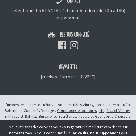
CONTACT
Téléphone :
06 61 54 18 27
(Lundi-Vendredi de 10h à 18h)
et
par email
RESTONS CONNECTÉ
NEWSLETTER
[mc4wp_form id="31220"]
L'univers Belle Lurette - Rénovation de Meubles Vintage, Mobilier Rétro, Déco
Bohème et Curiosités Vintage :
Commodes et Armoires
,
étagères et Vitrines
,
Enfilades et Bahuts
,
Bureaux et Secrétaires
,
Tables et Guéridons
,
Chaises et
Fauteuils
,
Petits Meubles
,
Meubles Enfants
,
Tiroirs
,
Luminaires
Nous utilisons des cookies pour vous garantir la meilleure expérience sur
© 2013 - 2026 L'atelier Belle Lurette - Rénovation de meubles vintage, en
notre site web. Si vous continuez à utiliser ce site, nous supposerons que