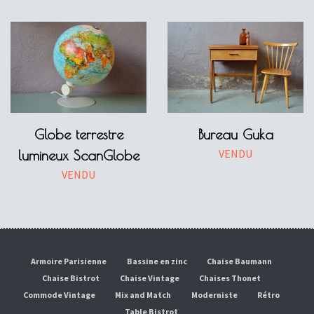
Globe terrestre
Bureau Guka
VENDU
lumineux ScanGlobe
VENDU
Armoire Parisienne
Bassine en zinc
Chaise Baumann
Chaise Bistrot
Chaise Vintage
Chaises Thonet
Commode Vintage
Mix and Match
Moderniste
Rétro
Table Bistrot